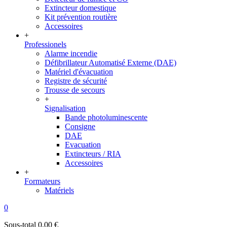
Extincteur domestique
Kit prévention routière
Accessoires
+
Professionels
Alarme incendie
Défibrillateur Automatisé Externe (DAE)
Matériel d'évacuation
Registre de sécurité
Trousse de secours
+
Signalisation
Bande photoluminescente
Consigne
DAE
Evacuation
Extincteurs / RIA
Accessoires
+
Formateurs
Matériels
0
Sous-total
0,00 €