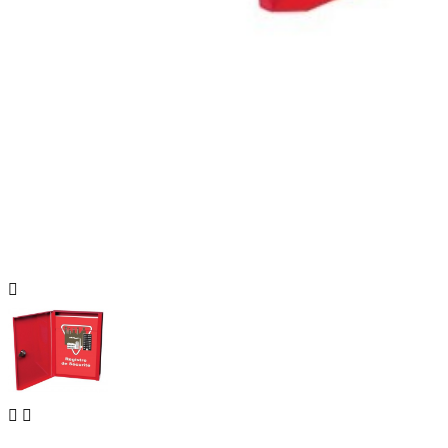


