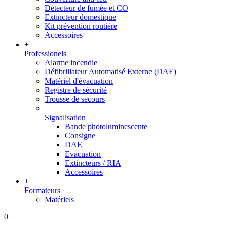
Détecteur de fumée et CO
Extincteur domestique
Kit prévention routière
Accessoires
+
Professionels
Alarme incendie
Défibrillateur Automatisé Externe (DAE)
Matériel d'évacuation
Registre de sécurité
Trousse de secours
+
Signalisation
Bande photoluminescente
Consigne
DAE
Evacuation
Extincteurs / RIA
Accessoires
+
Formateurs
Matériels
0