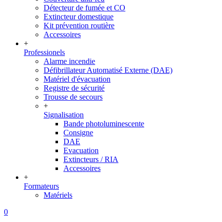
Détecteur de fumée et CO
Extincteur domestique
Kit prévention routière
Accessoires
+
Professionels
Alarme incendie
Défibrillateur Automatisé Externe (DAE)
Matériel d'évacuation
Registre de sécurité
Trousse de secours
+
Signalisation
Bande photoluminescente
Consigne
DAE
Evacuation
Extincteurs / RIA
Accessoires
+
Formateurs
Matériels
0