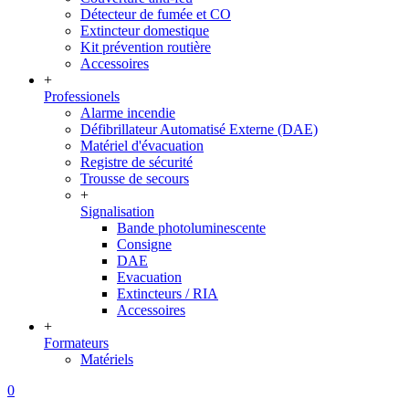
Détecteur de fumée et CO
Extincteur domestique
Kit prévention routière
Accessoires
+
Professionels
Alarme incendie
Défibrillateur Automatisé Externe (DAE)
Matériel d'évacuation
Registre de sécurité
Trousse de secours
+
Signalisation
Bande photoluminescente
Consigne
DAE
Evacuation
Extincteurs / RIA
Accessoires
+
Formateurs
Matériels
0